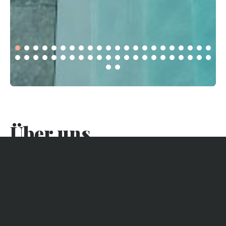
Über uns
Entdecken Sie diese wunderschöne Holzvilla mit
Nebengebäude nur wenige Schritte vom Bassin und vom
Ozean entfernt.
Geschützt durch eine Düne, in der Nähe von Geschäften und
Stränden.