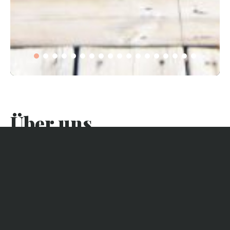
Über uns
Die Villa liegt ideal im Herzen von Cap Ferret in einem
ruhigen Viertel, von dem aus Sie zu Fuß oder mit dem
Fahrrad die Bucht (500 Meter) und die Düne des Ozeans
(400 Meter) erreichen können. Auch der Markt, das Fischer-
und Austerndorf und das Stadtzentrum sind schnell zu
erreichen.