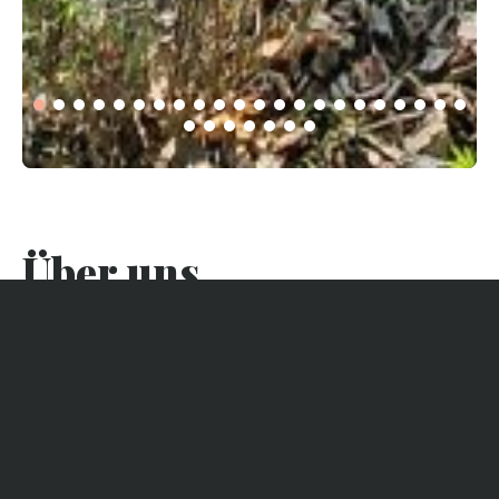
Über uns
Die Villa ist ideal in Claouey gelegen und bietet Ihnen einen
schnellen Zugang zum Bassin (100m) und die Möglichkeit,
die Strände des Ozeans in weniger als 15 Minuten mit dem
Fahrrad zu erreichen. Die Annehmlichkeiten und Geschäfte
von Claouey werden ebenfalls in der Nähe sein:
Feinkostladen, Supermarkt, Bäckereien, Metzgerei,