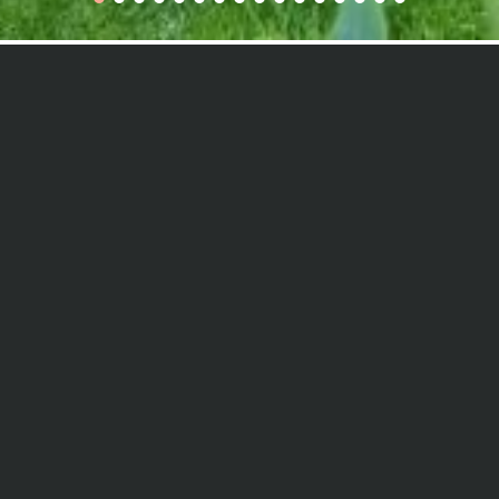
pendantes est idéalement implantée dans les 44 hectares,
ant à l’océan (8 min à pied). Le marché et les commerces du
lo. Les premières cabanes ostréicoles sont à 500m.
Voir les avis