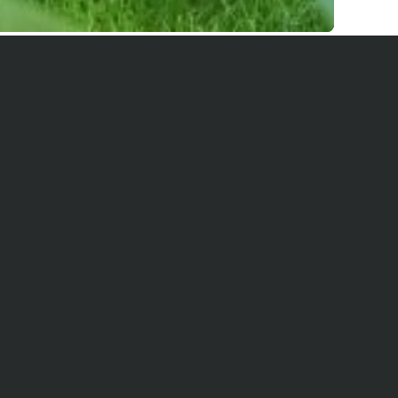
Nos prestations
Gestion des locataires
Intendance
Extérieur
Vérifier les disponibilités
Arrivée :
Départ :
Choisir une date
Choisir une date