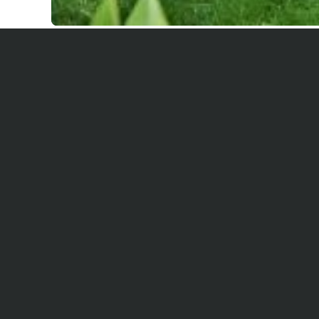
A propos
Cette belle villa du bassin en 3 parties indé
entre le bassin (2 min à pied) et la dune amen
centre du Cap Ferret seront à 5 minutes à vé
À voir
sur