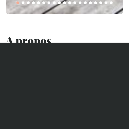
A propos
Cette belle villa vous séduira par son emplacement
privilégié, par son confort et sa luminosité tout au long de la
journée. Elle est idéalement située dans un quartier calme de
Piraillan et à deux pas du marché (5minutes à pied). Nichée
dans les pins entre bassin et océan, vous pourrez vous
rendre aux plages océanes à vélo et au Bassin en 15minutes
à pied. Durant votre séjour, l’utilisation de la voiture ne sera
pas une nécessité.